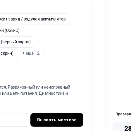
жит заряд / вздулся аккумулятор
ки (USB-C)
 (чёрный экран)
чскрин)
+ ещё 12
ется. Разряженный или неисправный
ы или цепи питания. Диагностика и
Провер
Вызвать мастера
2