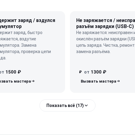
держит заряд / вздулся
Не заряжается / неиспр
умулятор
разъём зарядки (USB-C)
ержит заряд, быстро
Не заряжается: неисправен 
яжается, вздутие
окислён разъём зарядки (US
умулятора. Замена
цепь заряда. Чистка, ремонт
мулятора, проверка цепи
замена разъёма.
да.
от
1500 ₽
от
1300 ₽
₽
Показать всё (17)