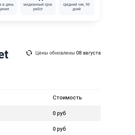
в в день
медианный срок
средний чек, 90
щения
работ
дней
et
Цены обновлены
08 августа
Стоимость
0 руб
0 руб