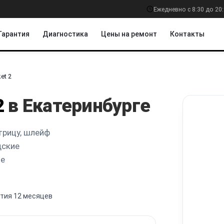
Ежедневно с 8:30 до 20
Гарантия
Диагностика
Цены на ремонт
Контакты
et 2
2
в Екатеринбурге
трицу, шлейф
дские
ое
тия 12 месяцев