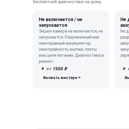
бесплатной диагностики на дому.
Не включается / не
Не 
запускается
акк
Экшен-камера не включается, не
Не д
запускается. Разряженный или
разр
неисправный аккумулятор,
акк
неисправность кнопки, платы
акку
или цепи питания. Диагностика и
заря
ремонт.
от
1500 ₽
₽
₽