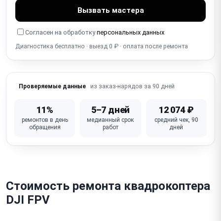
Вызвать мастера
Повреждён корпус / рама / лучи (от краша)
Согласен на обработку
персональных данных
Ошибки / коды ошибок / мигание индикаторов
Диагностика бесплатно · выезд 0 ₽ · оплата после ремонта
Зависает / сбой прошивки / полётного контроллера
(FC)
Не работает видеопередача (FPV / app link — потеря
из заказ-нарядов за 90 дней
Проверяемые данные
видео)
11%
5–7 дней
12 074 ₽
Неисправен полётный контроллер / основная плата
ремонтов в день
медианный срок
средний чек, 90
обращения
работ
дней
Стоимость ремонта квадрокоптера
DJI FPV