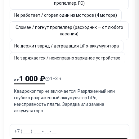
пропеллер, FC)
Не работает / сгорел один из моторов (4 мотора)
Сломан / погнут пропеллер (расходник — от любого
касания)
Не держит заряд / деградация LiPo-аккумулятора
Не заряжается / неисправно зарядное устройство
Не работает камера (нет изображения, артефакты)
1 000 ₽
1–3 ч
от
Не работает / заклинил гимбал (стабилизатор
камеры)
Квадрокоптер не включается. Разряженный или
глубоко разряженный аккумулятор LiPo,
Нет связи / обрыв связи с пультом (радиоканал, RC
неисправность платы. Зарядка или замена
link)
аккумулятора.
Не работает GPS / нет позиционирования (дрейф)
Дрейф / нестабильное висение (IMU, компас,
калибровка)