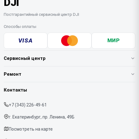
DJI
Постгарантийный сервисный центр DJI
Способы оплаты
VISA
МИР
Сервисный центр
О нашем сервисе
Ремонт
Гарантия
Квадрокоптеров
Контакты
Прайс-лист
Стабилизаторов
+7 (343) 226-49-61
Срочный ремонт
Экшн-камер
г. Екатеринбург, пр. Ленина, 49Б
Доставка и способы оплаты
Микрофонов
Посмотреть на карте
Диагностика