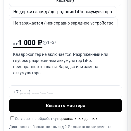
касания)
Не держит заряд / деградация LiPo-аккумулятора
Не заряжается / неисправно зарядное устройство
Не работает камера (нет изображения, артефакты)
1 000 ₽
1–3 ч
от
Не работает / заклинил гимбал (стабилизатор
камеры)
Квадрокоптер не включается. Разряженный или
глубоко разряженный аккумулятор LiPo,
Нет связи / обрыв связи с пультом (радиоканал, RC
неисправность платы. Зарядка или замена
link)
аккумулятора.
Не работает GPS / нет позиционирования (дрейф)
Дрейф / нестабильное висение (IMU, компас,
калибровка)
Вызвать мастера
Повреждён корпус / рама / лучи (от краша)
Согласен на обработку
персональных данных
Ошибки / коды ошибок / мигание индикаторов
Диагностика бесплатно · выезд 0 ₽ · оплата после ремонта