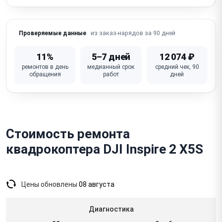
Зависает / сбой прошивки / полётного контроллера
(FC)
Не работает видеопередача (FPV / app link — потеря
из заказ-нарядов за 90 дней
Проверяемые данные
видео)
11%
5–7 дней
12 074 ₽
Неисправен полётный контроллер / основная плата
ремонтов в день
медианный срок
средний чек, 90
обращения
работ
дней
Стоимость ремонта
квадрокоптера DJI Inspire 2 X5S
Цены обновлены
08 августа
Диагностика