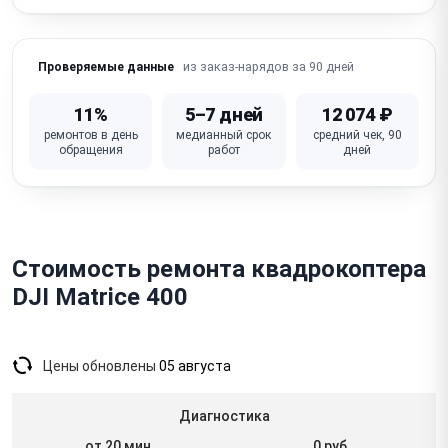
Зависает / сбой прошивки / полётного контроллера
(FC)
Не работает видеопередача (FPV / app link — потеря
из заказ-нарядов за 90 дней
Проверяемые данные
видео)
11%
5–7 дней
12 074 ₽
Неисправен полётный контроллер / основная плата
ремонтов в день
медианный срок
средний чек, 90
обращения
работ
дней
Стоимость ремонта квадрокоптера
DJI Matrice 400
Цены обновлены
05 августа
Диагностика
от 20 мин
0 руб