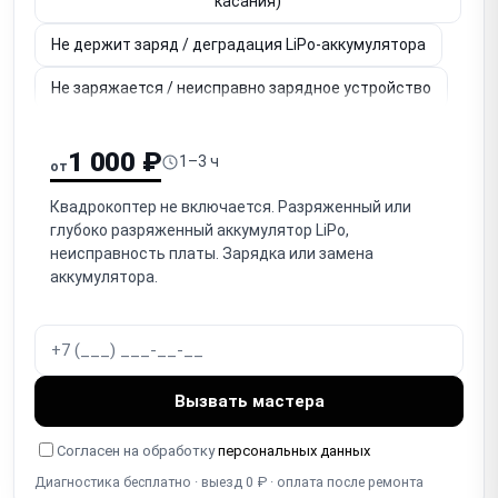
касания)
Не держит заряд / деградация LiPo-аккумулятора
Не заряжается / неисправно зарядное устройство
Не работает камера (нет изображения, артефакты)
1 000 ₽
1–3 ч
от
Не работает / заклинил гимбал (стабилизатор
камеры)
Квадрокоптер не включается. Разряженный или
глубоко разряженный аккумулятор LiPo,
Нет связи / обрыв связи с пультом (радиоканал, RC
неисправность платы. Зарядка или замена
link)
аккумулятора.
Не работает GPS / нет позиционирования (дрейф)
Дрейф / нестабильное висение (IMU, компас,
калибровка)
Вызвать мастера
Повреждён корпус / рама / лучи (от краша)
Согласен на обработку
персональных данных
Ошибки / коды ошибок / мигание индикаторов
Диагностика бесплатно · выезд 0 ₽ · оплата после ремонта