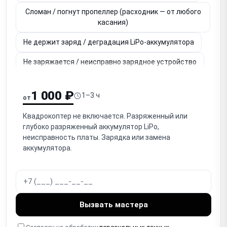
Сломан / погнут пропеллер (расходник — от любого
касания)
Не держит заряд / деградация LiPo-аккумулятора
Не заряжается / неисправно зарядное устройство
Не работает камера (нет изображения, артефакты)
1 000 ₽
1–3 ч
от
Не работает / заклинил гимбал (стабилизатор
камеры)
Квадрокоптер не включается. Разряженный или
глубоко разряженный аккумулятор LiPo,
Нет связи / обрыв связи с пультом (радиоканал, RC
неисправность платы. Зарядка или замена
link)
аккумулятора.
Не работает GPS / нет позиционирования (дрейф)
Дрейф / нестабильное висение (IMU, компас,
калибровка)
Вызвать мастера
Повреждён корпус / рама / лучи (от краша)