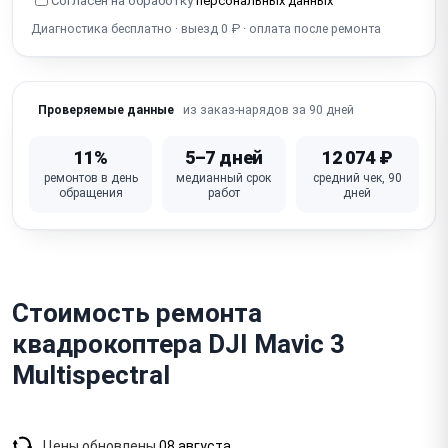
Согласен на обработку
персональных данных
Ошибки / коды ошибок / мигание индикаторов
Диагностика бесплатно · выезд 0 ₽ · оплата после ремонта
Зависает / сбой прошивки / полётного контроллера
(FC)
Не работает видеопередача (FPV / app link — потеря
из заказ-нарядов за 90 дней
Проверяемые данные
видео)
11%
5–7 дней
12 074 ₽
Неисправен полётный контроллер / основная плата
ремонтов в день
медианный срок
средний чек, 90
обращения
работ
дней
Стоимость ремонта
квадрокоптера DJI Mavic 3
Multispectral
Цены обновлены
08 августа