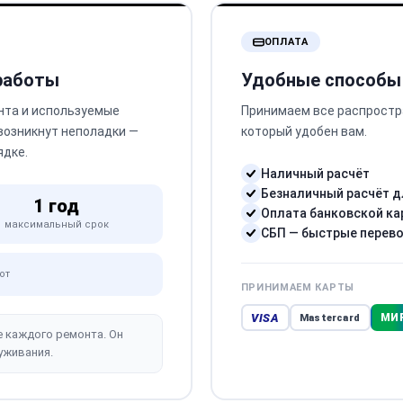
ОПЛАТА
 работы
Удобные способы
нта и используемые
Принимаем все распростр
 возникнут неполадки —
который удобен вам.
ядке.
Наличный расчёт
Безналичный расчёт д
1 год
Оплата банковской ка
максимальный срок
СБП — быстрые перев
от
ПРИНИМАЕМ КАРТЫ
VISA
МИ
Mastercard
е каждого ремонта. Он
уживания.