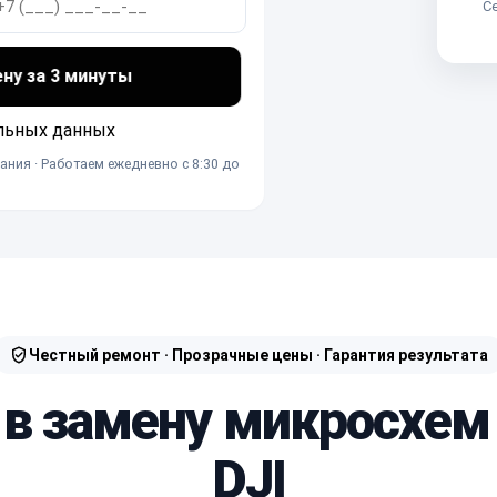
Се
ену за 3 минуты
льных данных
ания · Работаем ежедневно с 8:30 до
Честный ремонт · Прозрачные цены · Гарантия результата
 в замену микросхе
DJI