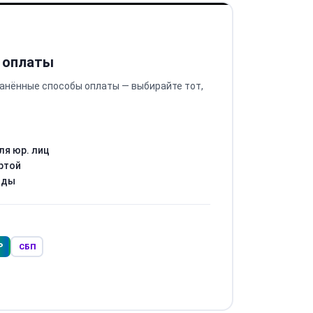
 оплаты
анённые способы оплаты — выбирайте тот,
ля юр. лиц
ртой
оды
Р
СБП