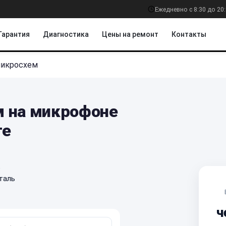
Ежедневно с 8:30 до 20
Гарантия
Диагностика
Цены на ремонт
Контакты
микросхем
м на микрофоне
ге
е
таль
ч