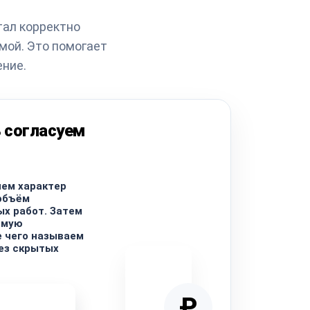
тал корректно
мой. Это помогает
ение.
 согласуем
ем характер
объём
х работ. Затем
емую
е чего называем
ез скрытых
₽
ремонта